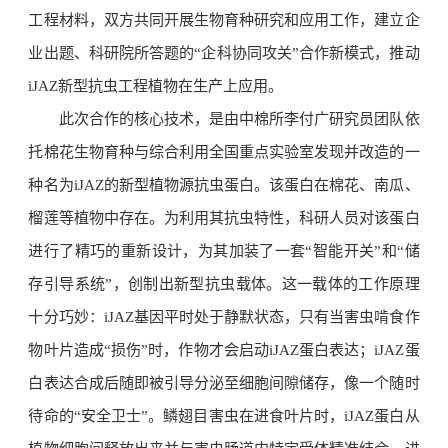
工程材料，双方共同开展生物育种研究和应用工作，建立企
业出题、科研院所答题的“企科协同攻关”合作新模式，推动
iJAZ新型抗虫工程植物在生产上应用。
此次合作的核心技术，是由中棉所李付广研究员团队依
托棉花生物育种与综合利用全国重点实验室发现并改造的一
种名为iJAZ的新型植物源抗虫蛋白。该蛋白在棉花、南瓜、
榴莲等植物中存在。为利用其抗虫特性，科研人员对该蛋白
进行了精巧的重新设计，为其加装了一套“智能开关”和“储
存引导系统”，创制出新型抗虫载体。这一载体的工作原理
十分巧妙：iJAZ基因平时处于静默状态，只有当害虫啃食作
物叶片造成“损伤”时，作物才会启动iJAZ蛋白表达；iJAZ蛋
白表达合成后随即被引导分泌至细胞间隙储存，像一个随时
待命的“安全卫士”。鳞翅目害虫在进食叶片时，iJAZ蛋白从