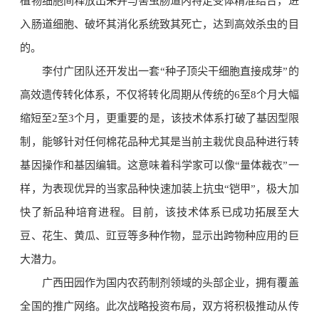
植物细胞间释放出来并与害虫肠道内特定受体精准结合，进
入肠道细胞、破坏其消化系统致其死亡，达到高效杀虫的目
的。
李付广团队还开发出一套“种子顶尖干细胞直接成芽”的
高效遗传转化体系，不仅将转化周期从传统的6至8个月大幅
缩短至2至3个月，更重要的是，该技术体系打破了基因型限
制，能够针对任何棉花品种尤其是当前主栽优良品种进行转
基因操作和基因编辑。这意味着科学家可以像“量体裁衣”一
样，为表现优异的当家品种快速加装上抗虫“铠甲”，极大加
快了新品种培育进程。目前，该技术体系已成功拓展至大
豆、花生、黄瓜、豇豆等多种作物，显示出跨物种应用的巨
大潜力。
广西田园作为国内农药制剂领域的头部企业，拥有覆盖
全国的推广网络。此次战略投资布局，双方将积极推动从传