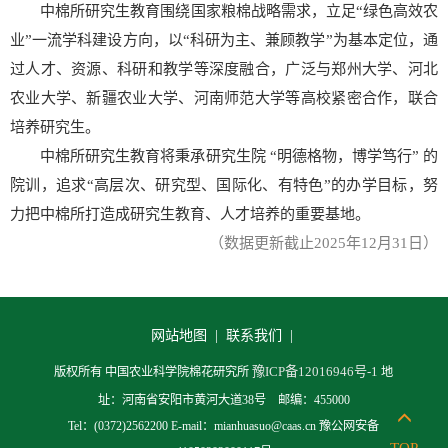
中棉所研究生教育围绕国家粮棉战略需求，立足“绿色高效农
业”一流学科建设方向，以“科研为主、兼顾教学”为基本定位，通
过人才、资源、科研和教学等深度融合，广泛与郑州大学、河北
农业大学、新疆农业大学、河南师范大学等高校紧密合作，联合
培养研究生。
中棉所研究生教育将秉承研究生院 “明德格物，博学笃行” 的
院训，追求“高层次、研究型、国际化、有特色”的办学目标，努
力把中棉所打造成研究生教育、人才培养的重要基地。
（数据更新截止2025年12月31日）
网站地图 |
联系我们 |
豫ICP备12016946号-1
版权所有 中国农业科学院棉花研究所
地
址：河南省安阳市黄河大道38号 邮编：455000
Tel：(0372)2562200 E-mail：mianhuasuo@caas.cn 豫公网安备