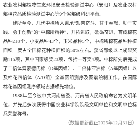
农业农村部植物生态环境安全检验测试中心（安阳）及农业农村
部棉花品质检验测试中心等9个省部级科研平台。
建所至今，几代中棉所人秉承“艰苦奋斗、甘于奉献、勤于实
践、勇于创新”的“中棉所精神”，开拓进取，砥砺奋进，育成棉花
品种218个，小麦品种43个，玉米品种5个，中棉所棉花品种种植
面积一度占全国棉花种植面积的50%左右。获省部级以上成果奖
励115项，其中国家级奖23项，包括一等奖4项。中棉所先后完成
了二倍体雷蒙德氏棉（D基因组）、二倍体亚洲棉（A基因组）以
及棉花四倍体（A/D组）全基因组测序及图谱绘制工作，在国际
棉花基因组测序领域占据领先地位。
1988年至今被中共河南省委、河南省人民政府命名为文明单
位，并先后多次获得中国农业科学院院级文明单位和文明单位标
兵荣誉称号。
（数据更新截止2025年12月31日
）