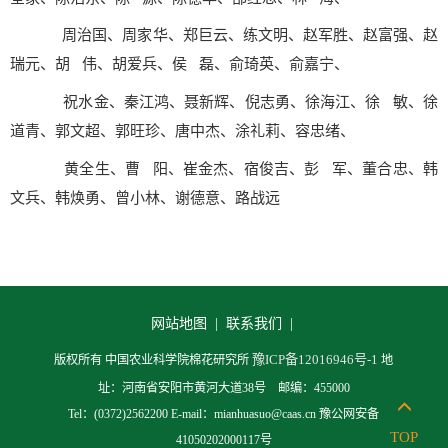
周治国、周家华、郑巨云、练文明、赵军胜、赵富强、赵
瑞元、胡 伟、胡爱兵、侯 磊、俞琦英、俞嘉宁、
祝水金、秦江鸿、聂新辉、倪志勇、徐海江、徐 敏、徐
道青、郭文超、郭旺珍、唐中杰、涂礼莉、容忠绪、
黄全生、曹 阳、崔金杰、宿俊吉、彭 军、董合忠、韩
文兵、韩焕勇、曾小林、谢德意、路战远
网站地图 |
联系我们 |
豫ICP备12016946号-1
版权所有 中国农业科学院棉花研究所
地
址：河南省安阳市黄河大道38号 邮编：455000
Tel：(0372)2562200 E-mail：mianhuasuo@caas.cn 豫公网安备
TOP
41050202000117号