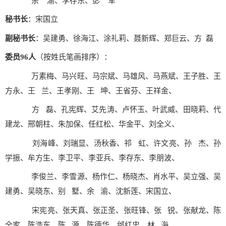
余 渝、李存东、彭 军
秘书长
：宋国立
副秘书长
：吴建勇、徐海江、涂礼莉、聂新辉、郑巨云、方 磊
委员96人
（按姓氏笔画排序）：
万素梅、马兴旺、马宗斌、马雄风、马燕斌、王子胜、王
方永、王 兰、王孝刚、王 坤、王省芬、王祥金、
方 磊、孔宪辉、艾先涛、卢怀玉、叶武威、田晓莉、代
建龙、邢朝柱、朱加保、任红松、华金平、刘全义、
刘海峰、刘瑞显、汤秋香、祁 虹、许文亮、孙 杰、孙
学振、牟方生、李卫平、李亚兵、李存东、李朋波、
李俊兰、李雪源、杨作仁、杨晓杰、肖水平、吴立强、吴
建勇、吴晓东、别 墅、余 渝、沈新莲、宋国立、
宋宪亮、张天真、张正圣、张旺锋、张 锐、张献龙、陈
全家、陈浩东、陈 源、陈德华、邰红忠、林 海、