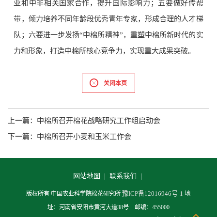
亚和中非相关国家合作，提升国际影响力；五要做好传帮
带，倾力培养不同年龄段优秀青年专家，形成合理的人才梯
队；六要进一步发扬“中棉所精神”，重塑中棉所新时代的实
力和形象，打造中棉所核心竞争力，实现重大成果突破。
关闭本页
上一篇：
中棉所召开棉花战略研究工作组启动会
下一篇：
中棉所召开小麦和玉米工作会
网站地图 |
联系我们 |
豫ICP备12016946号-1
版权所有 中国农业科学院棉花研究所
地
址：河南省安阳市黄河大道38号 邮编：455000