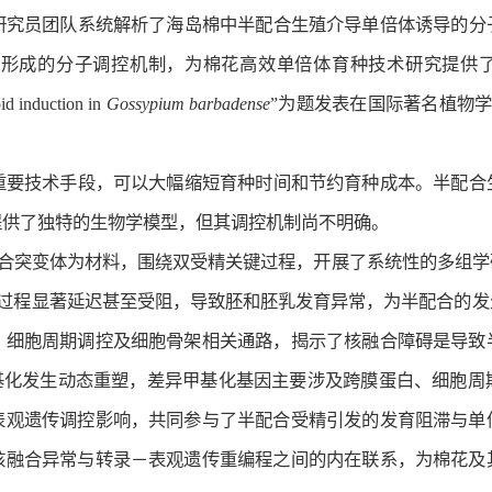
研究员团队系统解析了海岛棉中半配合生殖介导单倍体诱导的分
分子调控机制，为棉花高效单倍体育种技术研究提供了理论支撑。相关研
id induction in
Gossypium barbadense
”为题发表在国际著名植物学期刊
重要技术手段，可以大幅缩短育种时间和节约育种成本。半配合
提供了独特的生物学模型，但其调控机制尚不明确。
合突变体为材料，围绕双受精关键过程，开展了系统性的多组学
过程显著延迟甚至受阻，导致胚和胚乳发育异常，为半配合的发
、细胞周期调控及细胞骨架相关通路，揭示了核融合障碍是导致
基化发生动态重塑，差异甲基化基因主要涉及跨膜蛋白、细胞周
表观遗传调控影响，共同参与了半配合受精引发的发育阻滞与单
核融合异常与转录－表观遗传重编程之间的内在联系，为棉花及