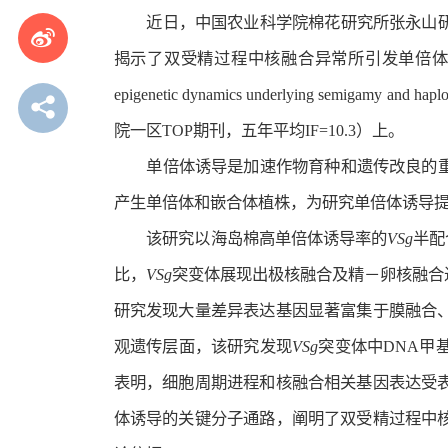
近日，中国农业科学院棉花研究所张永山
揭示了双受精过程中核融合异常所引发单倍体形成的
epigenetic dynamics underlying semigamy and haplo
院一区TOP期刊，五年平均IF=10.3）上。
单倍体诱导是加速作物育种和遗传改良的
产生单倍体和嵌合体植株，为研究单倍体诱导
该研究以海岛棉高单倍体诱导率的
VSg
半配
比，
VSg
突变体展现出极核融合及精－卵核融合
研究发现大量差异表达基因显著富集于膜融合
观遗传层面，该研究发现
VSg
突变体中DNA甲
表明，细胞周期进程和核融合相关基因表达受
体诱导的关键分子通路，阐明了双受精过程中