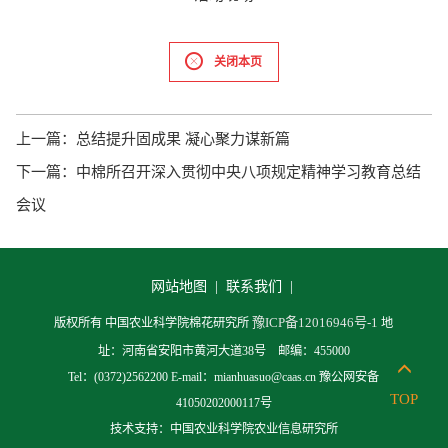
关闭本页
上一篇：
总结提升固成果 凝心聚力谋新篇
下一篇：
中棉所召开深入贯彻中央八项规定精神学习教育总结
会议
网站地图 |
联系我们 |
豫ICP备12016946号-1
版权所有 中国农业科学院棉花研究所
地
址：河南省安阳市黄河大道38号 邮编：455000
Tel：(0372)2562200 E-mail：mianhuasuo@caas.cn 豫公网安备
TOP
41050202000117号
技术支持：中国农业科学院农业信息研究所