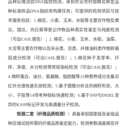
品种区域试验DNA指纹检测，承担农业农村部棉花审定品
种标准样品DNA指纹库构建任务；可提供的检测项目与技
术服务包括：1.棉花、小麦、玉米、水稻等主要农作物及黄
瓜、甜瓜、向日葵等登记作物品种真实性鉴定与纯度检测
（可出CASL报告）；2. 棉花、小麦、玉米、水稻、油菜、
大豆等主要农作物以及禾谷类、豆类、纤维油料类作物转基
因成分检测（可出CASL报告）；3.棉花种子发芽率、扦
样、净度、水分检测等常规指标检测（可出CASL报告）；
4.棉籽蛋白、油分、氨基酸、脂肪酸等25种营养成分含量近
红外光谱快速无损检测；5.基于图像分析法的棉籽形态、大
小、子指等14项考种指标快速检测；6.基于SNP与INDEL变
异的KASP标记开发与高通量分子检测。
检测二室（纤维品质检测）：
具备承担国家级及省级品
种区域试验所需的纤维品质鉴定能力，检测参数涵盖棉花纤