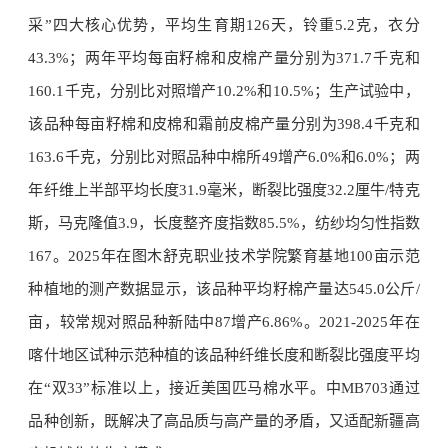
采”四大核心优势，平均生育期126天，铃重5.2克，衣分
43.3%；两年平均每亩籽棉和皮棉产量分别为371.7千克和
160.1千克，分别比对照增产10.2%和10.5%；生产试验中，
该品种每亩籽棉和皮棉和霜前皮棉产量分别为398.4千克和
163.6千克，分别比对照品种中棉所49增产6.0%和6.0%；两
年纤维上半部平均长度31.9毫米，断裂比强度32.2厘牛/特克
斯，马克隆值3.9，长度整齐度指数85.5%，纺纱均匀性指数
167。2025年在图木舒克职业技术学院繁育基地100亩示范
种植地的测产数据显示，该品种平均籽棉产量达545.0公斤/
亩，较常规对照品种新陆中87增产6.86%。2021-2025年在
喀什地区试种示范种植的该品种纤维长度和断裂比强度平均
在“双33”标准以上，接近美国匹马棉水平。中MB703通过
品种创新，既解决了高品质与高产量的矛盾，又适配新疆高